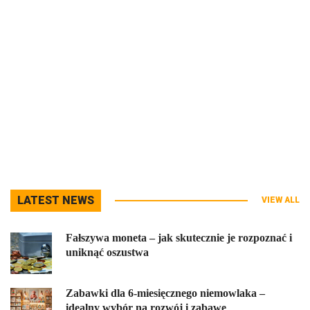
LATEST NEWS
VIEW ALL
Fałszywa moneta – jak skutecznie je rozpoznać i
uniknąć oszustwa
Zabawki dla 6-miesięcznego niemowlaka –
idealny wybór na rozwój i zabawę