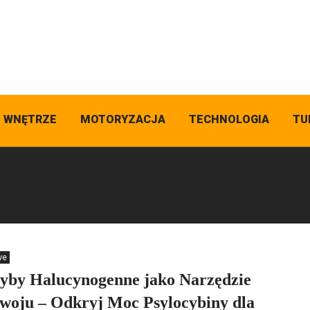
I WNĘTRZE
MOTORYZACJA
TECHNOLOGIA
TU
we
yby Halucynogenne jako Narzędzie
woju – Odkryj Moc Psylocybiny dla