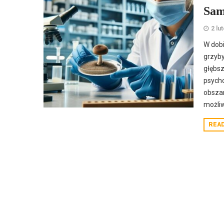
Sam
2 lu
W dob
grzyby
głębsz
psycho
obszar
możliw
REA